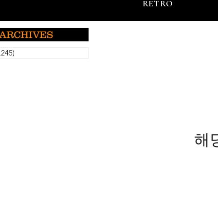
RETRO
ARCHIVES
,245)
게시물 5,245개
해