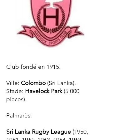
Club fondé en 1915.
Ville:
Colombo
(Sri Lanka).
Stade:
Havelock Park
(5 000
places).
Palmarès:​
Sri Lanka Rugby League
(1950,
1951, 1961, 1963, 1964, 1968,