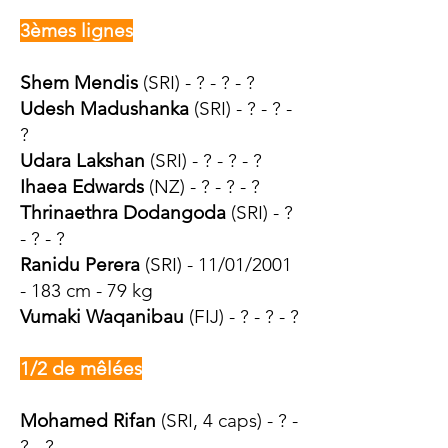
3èmes lignes
Shem Mendis
(SRI) - ? - ? - ?
Udesh Madushanka
(SRI) - ? - ? -
?
Udara Lakshan
(SRI) - ? - ? - ?
Ihaea Edwards
(NZ) - ? - ? - ?
Thrinaethra Dodangoda
(SRI) - ?
- ? - ?
Ranidu Perera
(SRI) - 11/01/2001
- 183 cm - 79 kg
Vumaki Waqanibau
(FIJ) - ? - ? - ?
1/2 de mêlées
Mohamed Rifan
(SRI, 4 caps) - ? -
? - ?