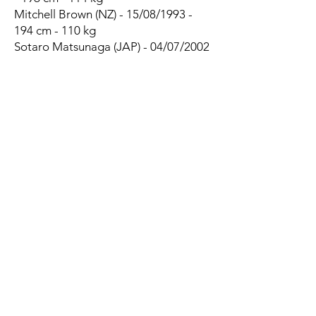
Mitchell Brown (NZ) - 15/08/1993 -
194 cm - 110 kg
Sotaro Matsunaga (JAP) - 04/07/2002
- 187 cm - 100 kg
Shuki Usuda (JAP) - 10/04/2003 - 180
cm - 101 kg
1/2 de mêlées
Tomoya Nakamura (JAP) - 25/06/1998
- 162 cm - 68 kg
Keitaro Hitora (JAP) - 11/12/1998 -
164 cm - 70 kg
Kensho Kawamura (JAP) - 14/10/1999
- 171 cm - 77 kg
Keita Fujiwara (JAP) - 27/06/1994 -
174 cm - 81 kg
1/2 d'ouvertures