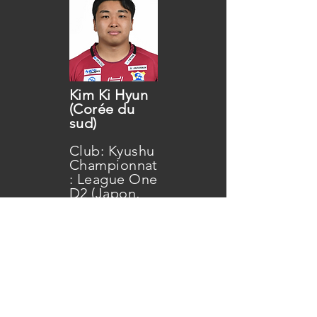
Kim Ki Hyun
(Corée du
sud)
Club: Kyushu
Championnat
: League One
D2 (Japon,
2ème
division)
Poste: 3ème
ligne - Date
de naissance:
09/02/2001 -
Taille: 179 cm
- Poids: 100